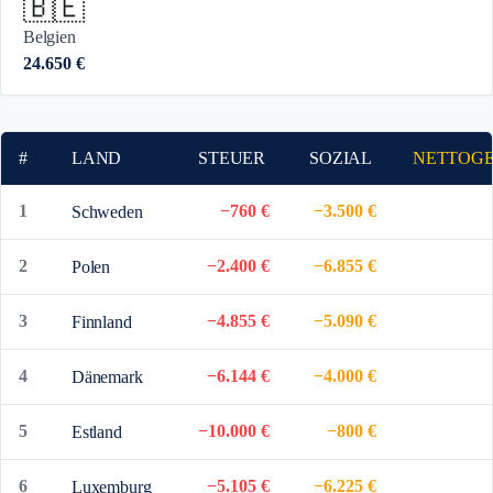
🇧🇪
Belgien
24.650 €
#
LAND
STEUER
SOZIAL
NETTOG
1
−760 €
−3.500 €
Schweden
2
−2.400 €
−6.855 €
Polen
3
−4.855 €
−5.090 €
Finnland
4
−6.144 €
−4.000 €
Dänemark
5
−10.000 €
−800 €
Estland
6
−5.105 €
−6.225 €
Luxemburg