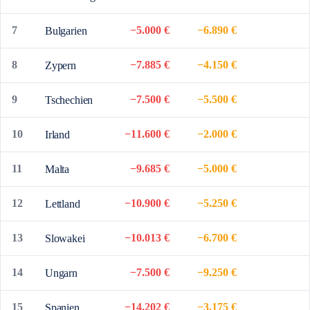
7
−5.000 €
−6.890 €
Bulgarien
8
−7.885 €
−4.150 €
Zypern
9
−7.500 €
−5.500 €
Tschechien
10
−11.600 €
−2.000 €
Irland
11
−9.685 €
−5.000 €
Malta
12
−10.900 €
−5.250 €
Lettland
13
−10.013 €
−6.700 €
Slowakei
14
−7.500 €
−9.250 €
Ungarn
15
−14.202 €
−3.175 €
Spanien