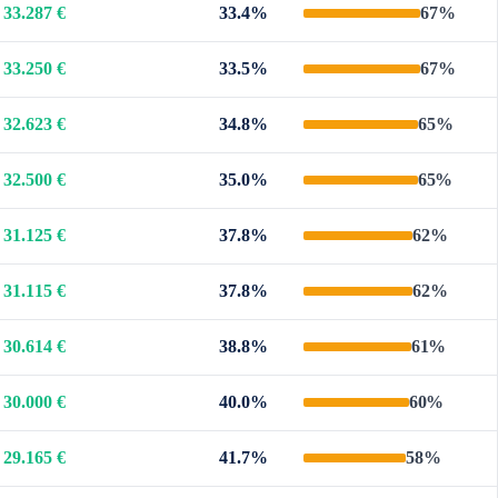
33.287 €
33.4%
67%
33.250 €
33.5%
67%
32.623 €
34.8%
65%
32.500 €
35.0%
65%
31.125 €
37.8%
62%
31.115 €
37.8%
62%
30.614 €
38.8%
61%
30.000 €
40.0%
60%
29.165 €
41.7%
58%