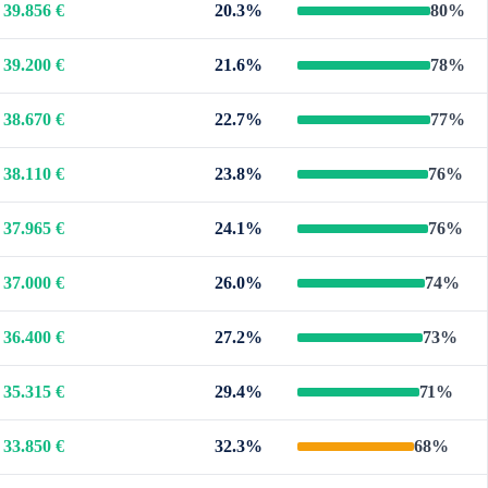
39.856 €
20.3%
80%
39.200 €
21.6%
78%
38.670 €
22.7%
77%
38.110 €
23.8%
76%
37.965 €
24.1%
76%
37.000 €
26.0%
74%
36.400 €
27.2%
73%
35.315 €
29.4%
71%
33.850 €
32.3%
68%