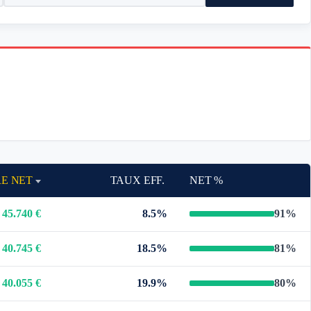
RE NET
TAUX EFF.
NET %
45.740 €
8.5%
91%
40.745 €
18.5%
81%
40.055 €
19.9%
80%