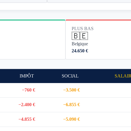
PLUS BAS
🇧🇪
Belgique
24.650 €
IMPÔT
SOCIAL
SALAI
−760 €
−3.500 €
−2.400 €
−6.855 €
−4.855 €
−5.090 €