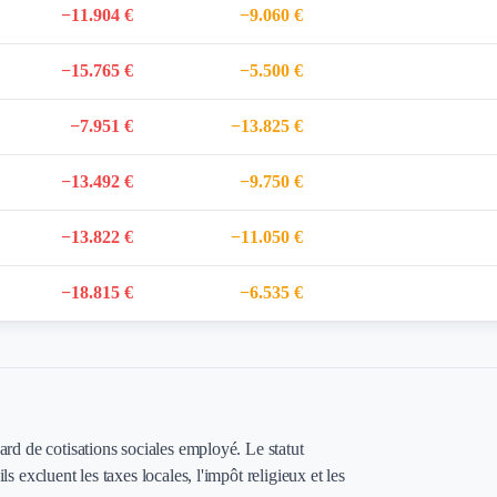
−11.904 €
−9.060 €
−15.765 €
−5.500 €
−7.951 €
−13.825 €
−13.492 €
−9.750 €
−13.822 €
−11.050 €
−18.815 €
−6.535 €
dard de cotisations sociales employé. Le statut
ls excluent les taxes locales, l'impôt religieux et les