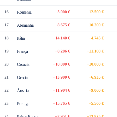
16
−5.000 €
−12.500 €
Romenia
17
−8.675 €
−10.200 €
Alemanha
18
−14.140 €
−4.745 €
Itália
19
−8.286 €
−11.100 €
França
20
−10.000 €
−10.000 €
Croacia
21
−13.900 €
−6.935 €
Grecia
22
−11.904 €
−9.060 €
Áustria
23
−15.765 €
−5.500 €
Portugal
24
−7.951 €
−13.825 €
Países Baixos