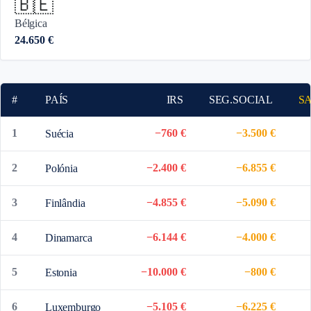
🇧🇪
Bélgica
24.650 €
#
PAÍS
IRS
SEG.SOCIAL
S
1
−760 €
−3.500 €
Suécia
2
−2.400 €
−6.855 €
Polónia
3
−4.855 €
−5.090 €
Finlândia
4
−6.144 €
−4.000 €
Dinamarca
5
−10.000 €
−800 €
Estonia
6
−5.105 €
−6.225 €
Luxemburgo