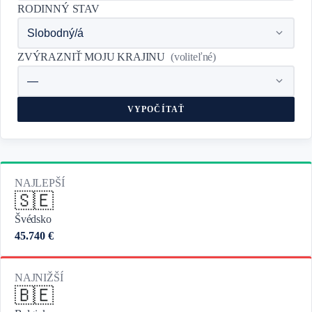
RODINNÝ STAV
ZVÝRAZNIŤ MOJU KRAJINU
(voliteľné)
VYPOČÍTAŤ
NAJLEPŠÍ
🇸🇪
Švédsko
45.740 €
NAJNIŽŠÍ
🇧🇪