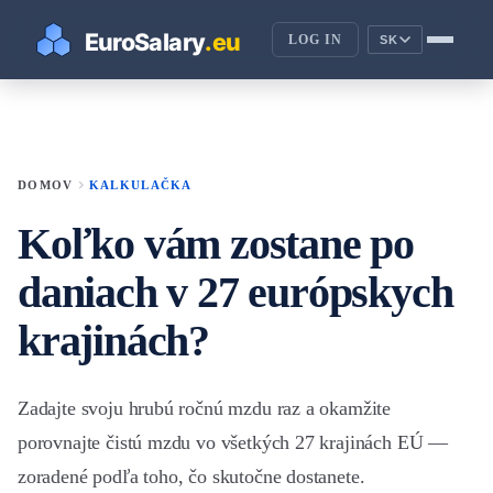
LOG IN
SK
chevron_right
DOMOV
KALKULAČKA
Koľko vám zostane po
daniach v 27 európskych
krajinách?
Zadajte svoju hrubú ročnú mzdu raz a okamžite
porovnajte čistú mzdu vo všetkých 27 krajinách EÚ —
zoradené podľa toho, čo skutočne dostanete.