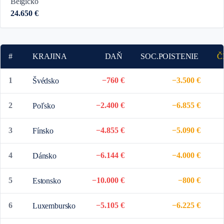
Belgicko
24.650 €
#
KRAJINA
DAŇ
SOC.POISTENIE
Č
1
−760 €
−3.500 €
Švédsko
2
−2.400 €
−6.855 €
Poľsko
3
−4.855 €
−5.090 €
Fínsko
4
−6.144 €
−4.000 €
Dánsko
5
−10.000 €
−800 €
Estonsko
6
−5.105 €
−6.225 €
Luxembursko