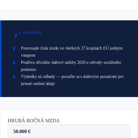
V SKRATKE
bolt
Porovnajte čistú mzdu vo všetkých 27 krajinách EÚ jedným
vstupom
Používa oficiálne daňové sadzby 2026 a odvody sociálneho
poistenia
Výsledky sú odhady — poraďte sa s daňovým poradcom pre
presné osobné údaje
HRUBÁ ROČNÁ MZDA