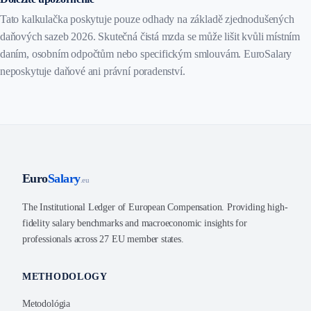
Tato kalkulačka poskytuje pouze odhady na základě zjednodušených
daňových sazeb 2026. Skutečná čistá mzda se může lišit kvůli místním
daním, osobním odpočtům nebo specifickým smlouvám. EuroSalary
neposkytuje daňové ani právní poradenství.
Euro
Salary
.eu
The Institutional Ledger of European Compensation. Providing high-
fidelity salary benchmarks and macroeconomic insights for
professionals across 27 EU member states.
METHODOLOGY
Metodológia