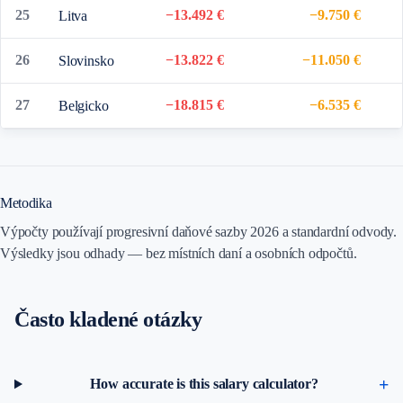
25
−13.492 €
−9.750 €
Litva
26
−13.822 €
−11.050 €
Slovinsko
27
−18.815 €
−6.535 €
Belgicko
Metodika
Výpočty používají progresivní daňové sazby 2026 a standardní odvody.
Výsledky jsou odhady — bez místních daní a osobních odpočtů.
Často kladené otázky
How accurate is this salary calculator?