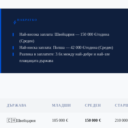
НАКРАТКО
bolt
Най-висока заплата: Швейцария — 150 000 €/година
(Среден)
Най-ниска заплата: Полша — 42 000 €/година (Среден)
Разлика в заплатите: 3.6x между най-добре и най-зле
плащащата държава
ДЪРЖАВА
МЛАДШИ
СРЕДЕН
СТАР
🇨🇭
105 000 €
150 000 €
210 000
Швейцария