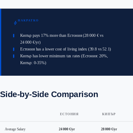
НАКРАТКО
bolt
Кипър pays 17% more than Естония (28 000 € vs
24 000 €/yr)
Естония has a lower cost of living index (39.8 vs 52.1)
Кипър has lower minimum tax rates (Естония: 20%,
Кипър: 0-35%)
Side-by-Side Comparison
ЕСТОНИЯ
КИПЪР
Average Salary
24 000 €/yr
28 000 €/yr