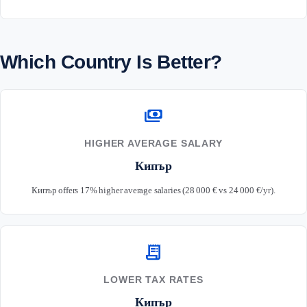
Which Country Is Better?
payments
HIGHER AVERAGE SALARY
Кипър
Кипър offers 17% higher average salaries (28 000 € vs 24 000 €/yr).
receipt_long
LOWER TAX RATES
Кипър