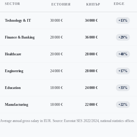
SECTOR
EDGE
ЕСТОНИЯ
КИПЪР
Technology & IT
30 000 €
34 000 €
+13%
Finance & Banking
28 000 €
36 000 €
+29%
Healthcare
20 000 €
28 000 €
+40%
Engineering
24 000 €
28 000 €
+17%
Education
18 000 €
24 000 €
+33%
Manufacturing
18 000 €
22 000 €
+22%
Average annual gross salary in EUR. Source: Eurostat SES 2022/2024, national statistics offices.