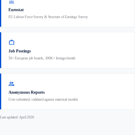
account_balance
Eurostat
EU Labour Force Survey & Structure of Earnings Survey
work
Job Postings
50+ European job boards, 100K+ listings/month
group
Anonymous Reports
User-submitted, validated against statistical models
Last updated: April 2026