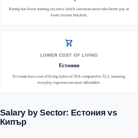
Кипър has lower starting tax rates, which can mean more take-home pay at
lower income brackets.
shopping_cart
LOWER COST OF LIVING
Естония
Естония has a cost of living index of 39.8 compared to 52.1, meaning
everyday expenses are more affordable.
Salary by Sector: Естония vs
Кипър