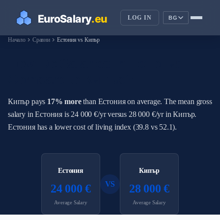
LOG IN
BG
chevron_right
chevron_right
Начало
Сравни
Естония vs Кипър
How Do Salaries in Естония
Compare to Кипър?
Кипър pays
17% more
than Естония on average. The mean gross
salary in Естония is 24 000 €/yr versus 28 000 €/yr in Кипър.
Естония has a lower cost of living index (39.8 vs 52.1).
Естония
Кипър
VS
24 000 €
28 000 €
Average Salary
Average Salary