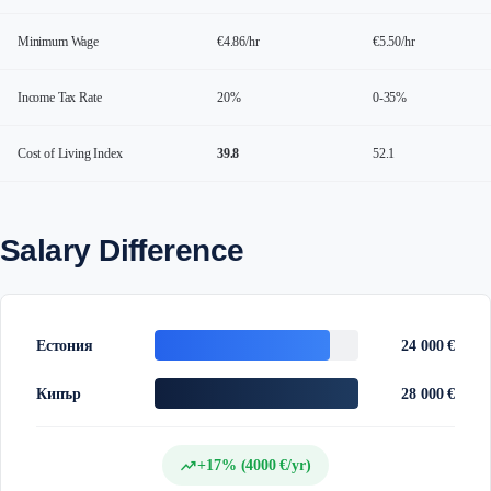
Minimum Wage
€4.86/hr
€5.50/hr
Income Tax Rate
20%
0-35%
Cost of Living Index
39.8
52.1
Salary Difference
Естония
24 000 €
Кипър
28 000 €
trending_up
+17% (4000 €/yr)