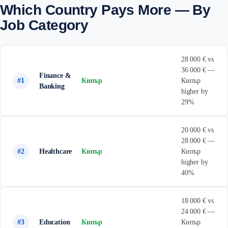
Which Country Pays More — By
Job Category
28 000 € vs
36 000 € —
Finance &
#1
Кипър
Кипър
Banking
higher by
29%
20 000 € vs
28 000 € —
#2
Healthcare
Кипър
Кипър
higher by
40%
18 000 € vs
24 000 € —
#3
Education
Кипър
Кипър