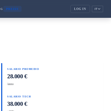
LOG IN
OG
PREZZI
IT
ENTERPRISE
corporate_fare
ENTERPRISE
handshake
PARTNER
SALARIO PROMEDIO
28.000 €
/anno
SALARIO TECH
38.000 €