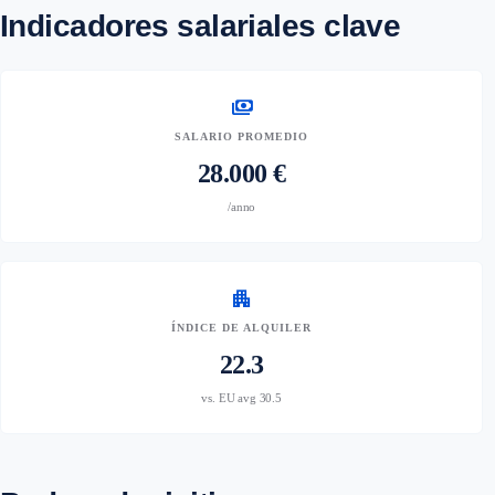
Indicadores salariales clave
payments
SALARIO PROMEDIO
28.000 €
/anno
apartment
ÍNDICE DE ALQUILER
22.3
vs. EU avg 30.5