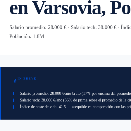
en Varsovia, Po
Salario promedio: 28.000 € · Salario tech: 38.000 € · Índic
Población: 1.8M
IN BREVE
bolt
Salario promedio: 28.000 €/año bruto (17% por encima del promedi
Salario tech: 38.000 €/año (36% de prima sobre el promedio de la ci
Índice de coste de vida: 42.5 — asequible en comparación con las pr