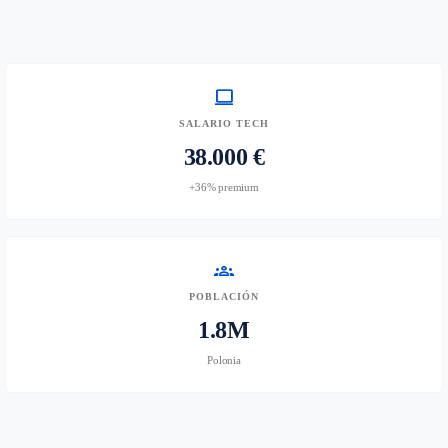
computer
SALARIO TECH
38.000 €
+36% premium
groups
POBLACIÓN
1.8M
Polonia