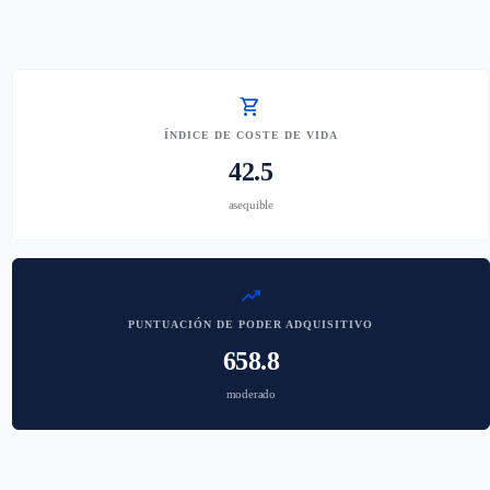
shopping_cart
ÍNDICE DE COSTE DE VIDA
42.5
asequible
trending_up
PUNTUACIÓN DE PODER ADQUISITIVO
658.8
moderado