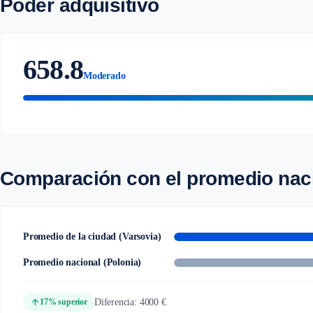
Poder adquisitivo
658.8
Moderado
Comparación con el promedio nac
Promedio de la ciudad (Varsovia)
Promedio nacional (Polonia)
arrow_upward
Diferencia: 4000 €
17% superior