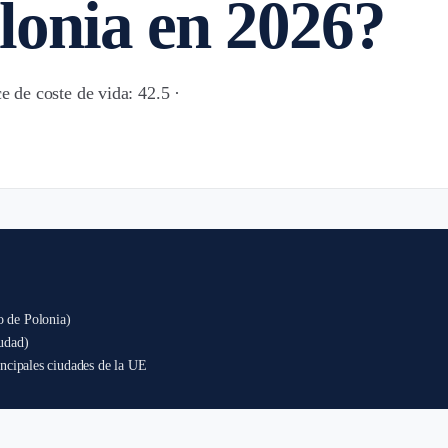
lonia en 2026?
e de coste de vida: 42.5 ·
o de Polonia)
udad)
incipales ciudades de la UE