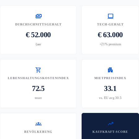
payments
computer
DURCHSCHNITTSGEHALT
TECH-GEHALT
€ 52.000
€ 63.000
/jaar
+21% premium
shopping_cart
apartment
LEBENSHALTUNGSKOSTENINDEX
MIETPREISINDEX
72.5
33.1
teuer
vs. EU avg 30.5
groups
trending_up
BEVÖLKERUNG
KAUFKRAFT-SCORE