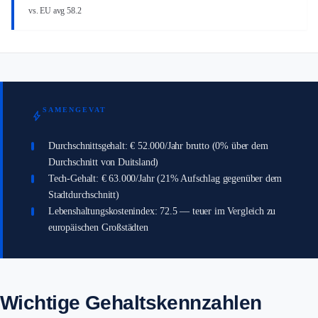
vs. EU avg 58.2
SAMENGEVAT
bolt
Durchschnittsgehalt: € 52.000/Jahr brutto (0% über dem
Durchschnitt von Duitsland)
Tech-Gehalt: € 63.000/Jahr (21% Aufschlag gegenüber dem
Stadtdurchschnitt)
Lebenshaltungskostenindex: 72.5 — teuer im Vergleich zu
europäischen Großstädten
Wichtige Gehaltskennzahlen