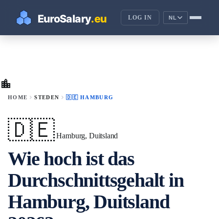
LOG IN
NL
location_city
chevron_right
chevron_right
HOME
STEDEN
🇩🇪 HAMBURG
🇩🇪
Hamburg, Duitsland
Wie hoch ist das
Durchschnittsgehalt in
Hamburg, Duitsland