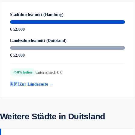
Stadtdurchschnitt (Hamburg)
€ 52.000
Landesdurchschnitt (Duitsland)
€ 52.000
arrow_upward
Unterschied: € 0
0% höher
🇩🇪 Zur Länderseite →
Weitere Städte in Duitsland