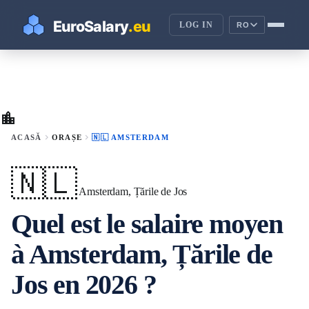
LOG IN
RO
location_city
chevron_right
chevron_right
ACASĂ
ORAȘE
🇳🇱 AMSTERDAM
🇳🇱
Amsterdam, Țările de Jos
Quel est le salaire moyen
à Amsterdam, Țările de
Jos en 2026 ?