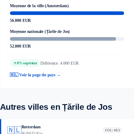
Moyenne de la ville (Amsterdam)
56.000 EUR
Moyenne nationale (Țările de Jos)
52.000 EUR
arrow_upward
Différence: 4.000 EUR
8% supérieur
🇳🇱 Voir la page du pays →
Autres villes en Țările de Jos
Rotterdam
🇳🇱
COL: 68.3
48.000 EUR/yr