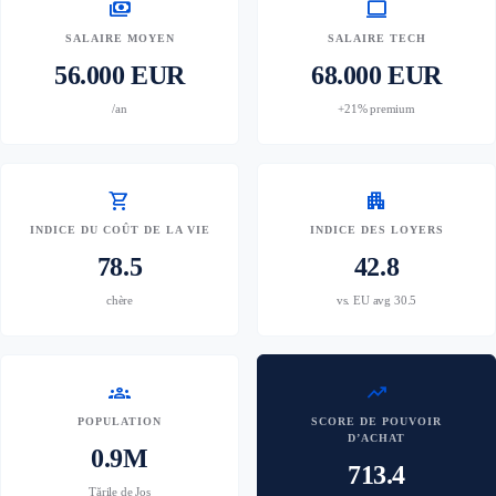
payments
computer
SALAIRE MOYEN
SALAIRE TECH
56.000 EUR
68.000 EUR
/an
+21% premium
shopping_cart
apartment
INDICE DU COÛT DE LA VIE
INDICE DES LOYERS
78.5
42.8
chère
vs. EU avg 30.5
groups
trending_up
POPULATION
SCORE DE POUVOIR
D’ACHAT
0.9M
713.4
Țările de Jos