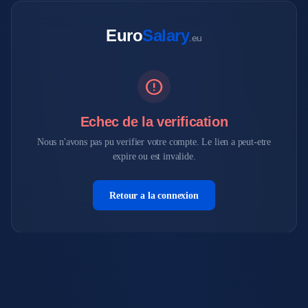
Euro
Salary
.eu
error
Echec de la verification
Nous n'avons pas pu verifier votre compte. Le lien a peut-etre
expire ou est invalide.
Retour a la connexion