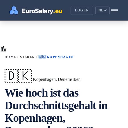
LOG IN
NL
location_city
chevron_right
chevron_right
HOME
STEDEN
🇩🇰 KOPENHAGEN
🇩🇰
Kopenhagen, Denemarken
Wie hoch ist das
Durchschnittsgehalt in
Kopenhagen,