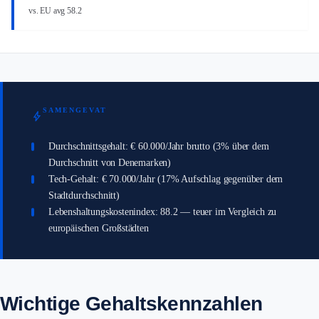
vs. EU avg 58.2
SAMENGEVAT
bolt
Durchschnittsgehalt: € 60.000/Jahr brutto (3% über dem
Durchschnitt von Denemarken)
Tech-Gehalt: € 70.000/Jahr (17% Aufschlag gegenüber dem
Stadtdurchschnitt)
Lebenshaltungskostenindex: 88.2 — teuer im Vergleich zu
europäischen Großstädten
Wichtige Gehaltskennzahlen