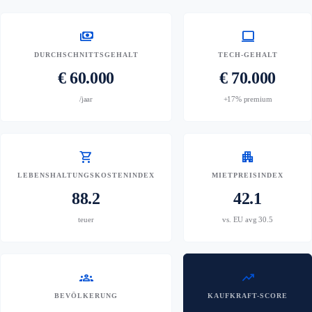
payments
computer
DURCHSCHNITTSGEHALT
TECH-GEHALT
€ 60.000
€ 70.000
/jaar
+17% premium
shopping_cart
apartment
LEBENSHALTUNGSKOSTENINDEX
MIETPREISINDEX
88.2
42.1
teuer
vs. EU avg 30.5
groups
trending_up
BEVÖLKERUNG
KAUFKRAFT-SCORE