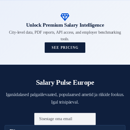
diamond
Unlock Premium Salary Intelligence
City-level data, PDF reports, API access, and employer benchmarking
tools.
SEE PRICING
Salary Pulse Europe
Iganädalased palgaülevaated, populaarsed ametid ja riikide fookus.
Igal teisipäeval.