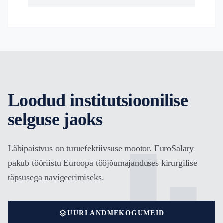
Loodud institutsioonilise
selguse jaoks
equalizer
Läbipaistvus on turuefektiivsuse mootor. EuroSalary
pakub tööriistu Euroopa tööjõumajanduses kirurgilise
täpsusega navigeerimiseks.
layers
UURI ANDMEKOGUMEID