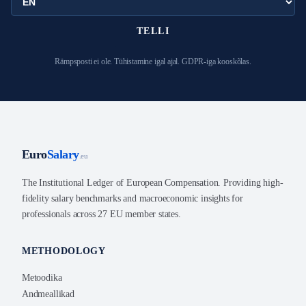
TELLI
Rämpsposti ei ole. Tühistamine igal ajal. GDPR-iga kooskõlas.
Euro
Salary
.eu
The Institutional Ledger of European Compensation. Providing high-
fidelity salary benchmarks and macroeconomic insights for
professionals across 27 EU member states.
METHODOLOGY
Metoodika
Andmeallikad