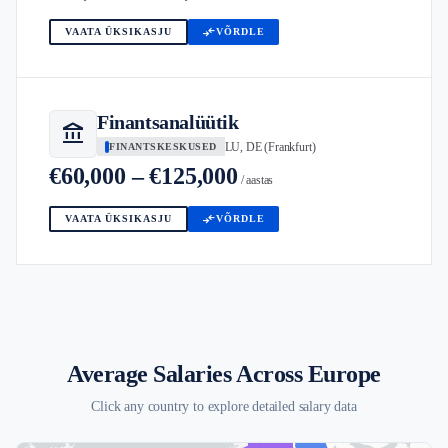
compare_arrows
VAATA ÜKSIKASJU
VÕRDLE
Finantsanalüütik
account_balance
LU, DE (Frankfurt)
FINANTSKESKUSED
€60,000 – €125,000
/ aastas
compare_arrows
VAATA ÜKSIKASJU
VÕRDLE
Average Salaries Across Europe
Click any country to explore detailed salary data