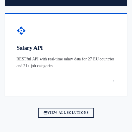
api
Salary API
RESTful API with real-time salary data for 27 EU countries
and 21+ job categories.
→
storefront
VIEW ALL SOLUTIONS