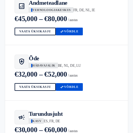
Andmeteadlane
analytics
FR, DE, NL, IE
TEHNOLOOGIAKESKUS
€45,000 – €80,000
/ aastas
compare_arrows
VAATA ÜKSIKASJU
VÕRDLE
Õde
health_and_safety
BE, NL, DE, LU
HÄDAVAJALIK
€32,000 – €52,000
/ aastas
compare_arrows
VAATA ÜKSIKASJU
VÕRDLE
Turundusjuht
campaign
ES, FR, DE
KASV
€30,000 – €60,000
/ aastas