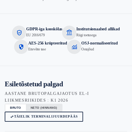
GDPR-iga kooskõlas
Institutsionaalsed allikad
verified_user
account_balance
EU 2016/679
Riigi toetusega
AES-256 krüpteeritud
OSJ-normaliseeritud
security
monitoring
Ettevõtte tase
Ostujõud
Esiletõstetud palgad
AASTANE BRUTOPALGAJAOTUS EL-I
LIIKMESRIIKIDES : K1 2026
BRUTO
NETO (HINNANG)
compare_arrows
TÄIELIK TERMINALIJUURDEPÄÄS