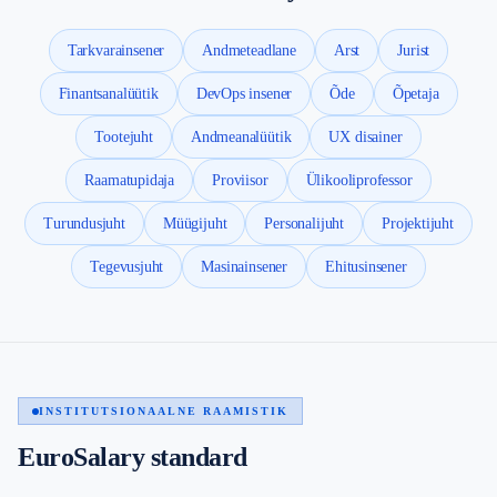
Tarkvarainsener
Andmeteadlane
Arst
Jurist
Finantsanalüütik
DevOps insener
Õde
Õpetaja
Tootejuht
Andmeanalüütik
UX disainer
Raamatupidaja
Proviisor
Ülikooliprofessor
Turundusjuht
Müügijuht
Personalijuht
Projektijuht
Tegevusjuht
Masinainsener
Ehitusinsener
INSTITUTSIONAALNE RAAMISTIK
EuroSalary standard