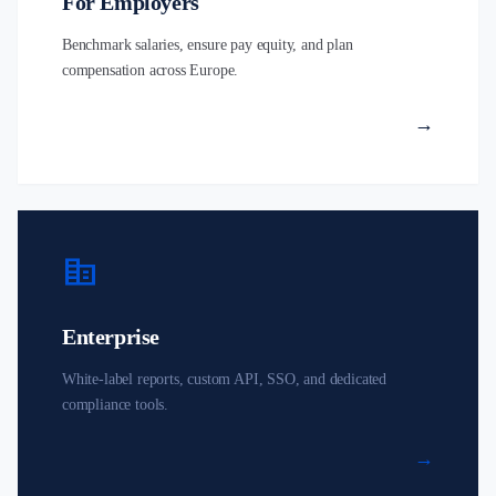
For Employers
Benchmark salaries, ensure pay equity, and plan
compensation across Europe.
→
corporate_fare
Enterprise
White-label reports, custom API, SSO, and dedicated
compliance tools.
→