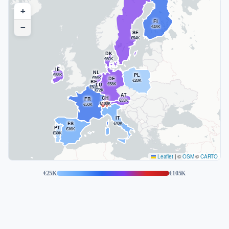
+
FI
−
€48K
SE
€54K
DK
€60K
IE
NL
€58K
PL
€56K
DE
€28K
BE
€58K
LU
€50K
€72K
AT
CH
FR
€55K
€100K
€50K
IT
ES
€40K
PT
€36K
€30K
Leaflet
|
©
OSM
©
CARTO
€25K
€105K
Taani — €60K average salary
Soome — €48K average salary
Prantsusmaa — €50K average salary
Saksamaa — €58K average salary