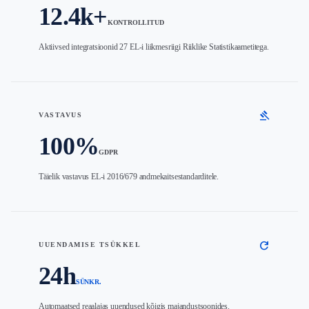
12.4k+
KONTROLLITUD
Aktiivsed integratsioonid 27 EL-i liikmesriigi Riiklike Statistikaametitega.
gavel
VASTAVUS
100%
GDPR
Täielik vastavus EL-i 2016/679 andmekaitsestandarditele.
refresh
UUENDAMISE TSÜKKEL
24h
SÜNKR.
Automaatsed reaalajas uuendused kõigis majandustsoonides.