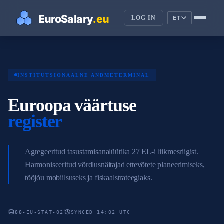
LOG IN
ET
INSTITUTSIONAALNE ANDMETERMINAL
Euroopa väärtuse
register
Agregeeritud tasustamisanalüütika 27 EL-i liikmesriigist.
Harmoniseeritud võrdlusnäitajad ettevõtete planeerimiseks,
tööjõu mobiilsuseks ja fiskaalstrateegiaks.
database
history
88-EU-STAT-02
SYNCED 14:02 UTC