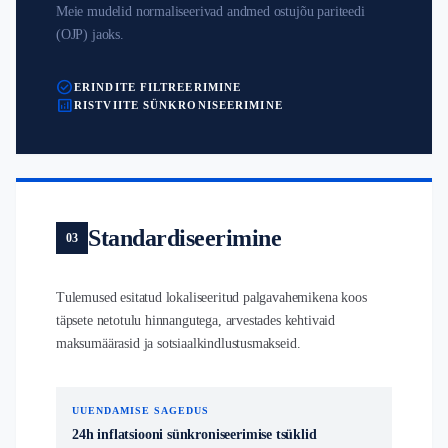
Meie mudelid normaliseerivad andmed ostujõu pariteedi
(OJP) jaoks.
check_circle
ERINDITE FILTREERIMINE
analytics
RISTVIITE SÜNKRONISEERIMINE
Standardiseerimine
03
Tulemused esitatud lokaliseeritud palgavahemikena koos
täpsete netotulu hinnangutega, arvestades kehtivaid
maksumäärasid ja sotsiaalkindlustusmakseid.
UUENDAMISE SAGEDUS
24h inflatsiooni sünkroniseerimise tsüklid