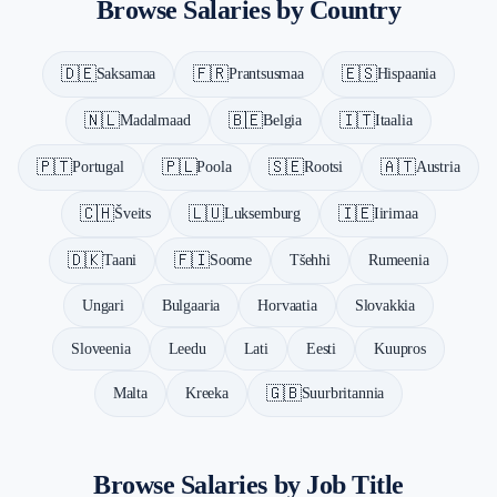
Browse Salaries by Country
Iirimaa — €58K average salary
Itaalia — €40K average salary
Luksemburg — €72K average salary
🇩🇪
🇫🇷
🇪🇸
Saksamaa
Prantsusmaa
Hispaania
Madalmaad — €56K average salary
Poola — €28K average salary
🇳🇱
🇧🇪
🇮🇹
Madalmaad
Belgia
Itaalia
Portugal — €30K average salary
Hispaania — €36K average salary
🇵🇹
🇵🇱
🇸🇪
🇦🇹
Portugal
Poola
Rootsi
Austria
Rootsi — €54K average salary
🇨🇭
🇱🇺
🇮🇪
Šveits
Luksemburg
Iirimaa
Šveits — €100K average salary
Belgia — €50K average salary
🇩🇰
🇫🇮
Taani
Soome
Tšehhi
Rumeenia
Austria — €55K average salary
Ungari
Bulgaaria
Horvaatia
Slovakkia
Sloveenia
Leedu
Lati
Eesti
Kuupros
🇬🇧
Malta
Kreeka
Suurbritannia
Browse Salaries by Job Title