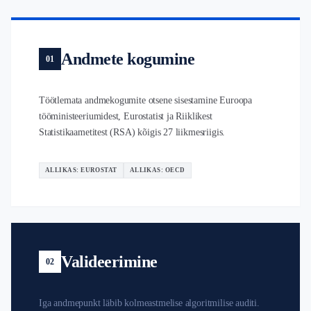
Andmete kogumine
01
Töötlemata andmekogumite otsene sisestamine Euroopa
tööministeeriumidest, Eurostatist ja Riiklikest
Statistikaametitest (RSA) kõigis 27 liikmesriigis.
ALLIKAS: EUROSTAT
ALLIKAS: OECD
Valideerimine
02
Iga andmepunkt läbib kolmeastmelise algoritmilise auditi.