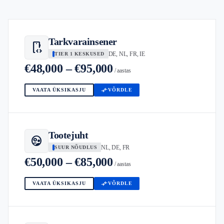
Tarkvarainsener
developer_mode
DE, NL, FR, IE
TIER 1 KESKUSED
€48,000 – €95,000
/ aastas
compare_arrows
VAATA ÜKSIKASJU
VÕRDLE
Tootejuht
supervised_user_circle
NL, DE, FR
SUUR NÕUDLUS
€50,000 – €85,000
/ aastas
compare_arrows
VAATA ÜKSIKASJU
VÕRDLE