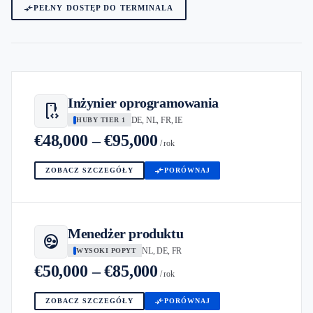
compare_arrows
PEŁNY DOSTĘP DO TERMINALA
Inżynier oprogramowania
developer_mode
DE, NL, FR, IE
HUBY TIER 1
€48,000 – €95,000
/ rok
compare_arrows
ZOBACZ SZCZEGÓŁY
PORÓWNAJ
Menedżer produktu
supervised_user_circle
NL, DE, FR
WYSOKI POPYT
€50,000 – €85,000
/ rok
compare_arrows
ZOBACZ SZCZEGÓŁY
PORÓWNAJ