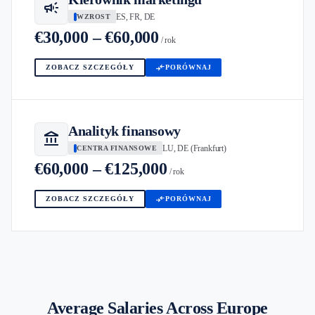
campaign
ES, FR, DE
WZROST
€30,000 – €60,000
/ rok
compare_arrows
ZOBACZ SZCZEGÓŁY
PORÓWNAJ
Analityk finansowy
account_balance
LU, DE (Frankfurt)
CENTRA FINANSOWE
€60,000 – €125,000
/ rok
compare_arrows
ZOBACZ SZCZEGÓŁY
PORÓWNAJ
Average Salaries Across Europe