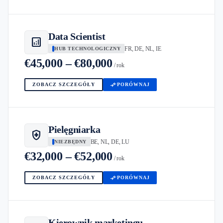
Data Scientist
analytics
FR, DE, NL, IE
HUB TECHNOLOGICZNY
€45,000 – €80,000
/ rok
compare_arrows
ZOBACZ SZCZEGÓŁY
PORÓWNAJ
Pielęgniarka
health_and_safety
BE, NL, DE, LU
NIEZBĘDNY
€32,000 – €52,000
/ rok
compare_arrows
ZOBACZ SZCZEGÓŁY
PORÓWNAJ
Kierownik marketingu