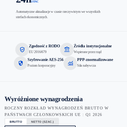
SYNC
Automatyczne aktualizacje w czasie rzeczywistym we wszystkich
strefach ekonomicznych.
Zgodność z RODO
Źródła instytucjonalne
verified_user
account_balance
EU 2016/679
Wspierane przez rząd
Szyfrowanie AES-256
PPP-znormalizowane
security
monitoring
Poziom korporacyjny
Siła nabywcza
Wyróżnione wynagrodzenia
ROCZNY ROZKŁAD WYNAGRODZEŃ BRUTTO W
PAŃSTWACH CZŁONKOWSKICH UE : Q1 2026
BRUTTO
NETTO (SZAC.)