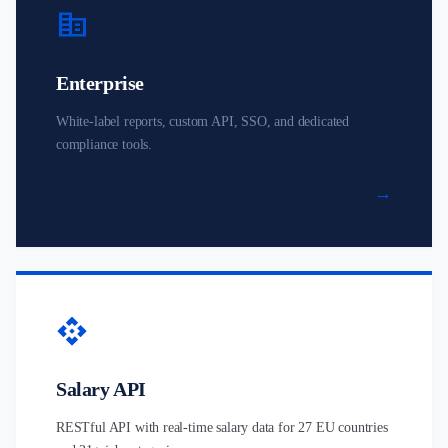
corporate_fare
Enterprise
White-label reports, custom API, SSO, and dedicated
compliance tools.
→
api
Salary API
RESTful API with real-time salary data for 27 EU countries