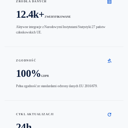
dataset
ŹRÓDŁA DANYCH
12.4k+
ZWERYFIKOWANE
Aktywne integracje z Narodowymi Instytutami Statystyki 27 państw
członkowskich UE.
gavel
ZGODNOŚĆ
100%
GDPR
Pełna zgodność ze standardami ochrony danych EU 2016/679.
refresh
CYKL AKTUALIZACJI
24h