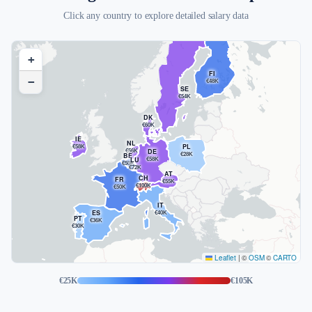
Click any country to explore detailed salary data
+
FI
−
€48K
SE
€54K
DK
€60K
IE
NL
€58K
PL
€56K
DE
€28K
BE
€58K
LU
€50K
€72K
AT
CH
FR
€55K
€100K
€50K
IT
ES
€40K
PT
€36K
€30K
Leaflet
|
©
OSM
©
CARTO
€25K
€105K
Dania — €60K average salary
Finlandia — €48K average salary