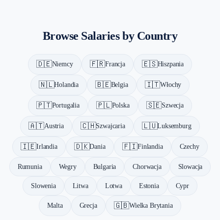
Francja — €50K average salary
Niemcy — €58K average salary
Browse Salaries by Country
Irlandia — €58K average salary
Włochy — €40K average salary
Luksemburg — €72K average salary
🇩🇪
🇫🇷
🇪🇸
Niemcy
Francja
Hiszpania
Holandia — €56K average salary
Polska — €28K average salary
🇳🇱
🇧🇪
🇮🇹
Holandia
Belgia
Włochy
Portugalia — €30K average salary
Hiszpania — €36K average salary
🇵🇹
🇵🇱
🇸🇪
Portugalia
Polska
Szwecja
Szwecja — €54K average salary
🇦🇹
🇨🇭
🇱🇺
Austria
Szwajcaria
Luksemburg
Szwajcaria — €100K average salary
Belgia — €50K average salary
🇮🇪
🇩🇰
🇫🇮
Irlandia
Dania
Finlandia
Czechy
Austria — €55K average salary
Rumunia
Wegry
Bulgaria
Chorwacja
Slowacja
Slowenia
Litwa
Lotwa
Estonia
Cypr
🇬🇧
Malta
Grecja
Wielka Brytania