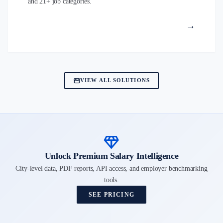
and 21+ job categories.
→
storefront
VIEW ALL SOLUTIONS
diamond
Unlock Premium Salary Intelligence
City-level data, PDF reports, API access, and employer benchmarking
tools.
SEE PRICING