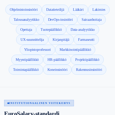
Ohjelmistoinsinööri
Datatieteilijä
Lääkäri
Lakimies
Talousanalyytikko
DevOps-insinööri
Sairaanhoitaja
Opettaja
Tuotepäällikkö
Data-analyytikko
UX-suunnittelija
Kirjanpitäjä
Farmaseutti
Yliopistoprofessori
Markkinointipäällikkö
Myyntipäällikkö
HR-päällikkö
Projektipäällikkö
Toimintapäällikkö
Koneinsinööri
Rakennusinsinööri
INSTITUTIONAALINEN VIITEKEHYS
EuroSalary-standardi