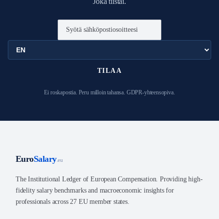
Joka tiistai.
TILAA
Ei roskapostia. Peru milloin tahansa. GDPR-yhteensopiva.
Euro
Salary
.eu
The Institutional Ledger of European Compensation. Providing high-
fidelity salary benchmarks and macroeconomic insights for
professionals across 27 EU member states.