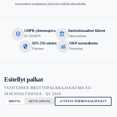
Automaattiset reaaliaikaiset päivitykset kaikilla talousalueilla.
GDPR-yhteensopiva
Institutionaaliset lähteet
verified_user
account_balance
EU 2016/679
Valtion tukema
AES-256-salattu
OKP-normalisoitu
security
monitoring
Yritystaso
Ostovoima
Esitellyt palkat
VUOTUINEN BRUTTOPALKKAJAKAUMA EU-
JÄSENVALTIOISSA : Q1 2026
compare_arrows
TÄYSI TERMINAALIPÄÄSY
BRUTTO
NETTO (ARVIO)