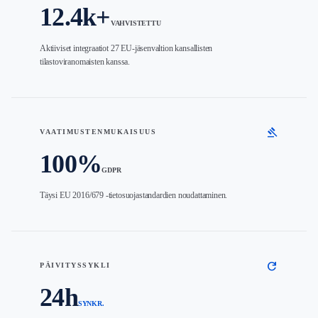
12.4k+
VAHVISTETTU
Aktiiviset integraatiot 27 EU-jäsenvaltion kansallisten
tilastoviranomaisten kanssa.
gavel
VAATIMUSTENMUKAISUUS
100%
GDPR
Täysi EU 2016/679 -tietosuojastandardien noudattaminen.
refresh
PÄIVITYSSYKLI
24h
SYNKR.