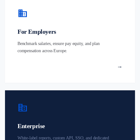
business
For Employers
Benchmark salaries, ensure pay equity, and plan
compensation across Europe.
→
corporate_fare
Enterprise
White-label reports, custom API, SSO, and dedicated