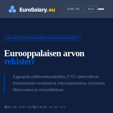
LOG IN
FI
INSTITUTIONAALINEN DATATERMINAALI
Eurooppalaisen arvon
rekisteri
Aggregoitu palkitsemisanalytiikka 27 EU-jäsenvaltiosta.
Harmonisoidut vertailuarvot yrityssuunnitteluun, työvoiman
liikkuvuuteen ja veropolitiikkaan.
database
history
88-EU-STAT-02
SYNCED 14:02 UTC