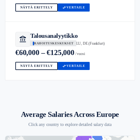
compare_arrows
NÄYTÄ ERITTELY
VERTAILE
Talousanalyytikko
account_balance
LU, DE (Frankfurt)
RAHOITUSKESKUKSET
€60,000 – €125,000
/ vuosi
compare_arrows
NÄYTÄ ERITTELY
VERTAILE
Average Salaries Across Europe
Click any country to explore detailed salary data