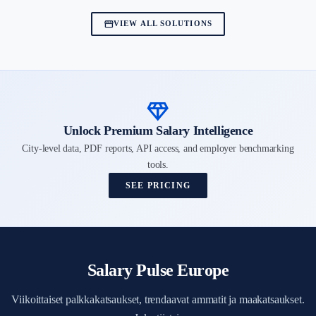
storefront
VIEW ALL SOLUTIONS
diamond
Unlock Premium Salary Intelligence
City-level data, PDF reports, API access, and employer benchmarking
tools.
SEE PRICING
Salary Pulse Europe
Viikoittaiset palkkakatsaukset, trendaavat ammatit ja maakatsaukset.