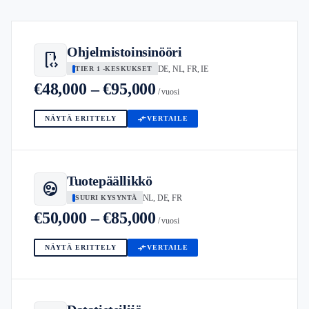
Ohjelmistoinsinööri
developer_mode
DE, NL, FR, IE
TIER 1 -KESKUKSET
€48,000 – €95,000
/ vuosi
compare_arrows
NÄYTÄ ERITTELY
VERTAILE
Tuotepäällikkö
supervised_user_circle
NL, DE, FR
SUURI KYSYNTÄ
€50,000 – €85,000
/ vuosi
compare_arrows
NÄYTÄ ERITTELY
VERTAILE