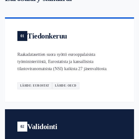
Tiedonkeruu
01
Raakadatasettien suora syöttö eurooppalaisista
työministeriöistä, Eurostatista ja kansallisista
tilastoviranomaisista (NSI) kaikista 27 jäsenvaltiosta.
LÄHDE: EUROSTAT
LÄHDE: OECD
Validointi
02