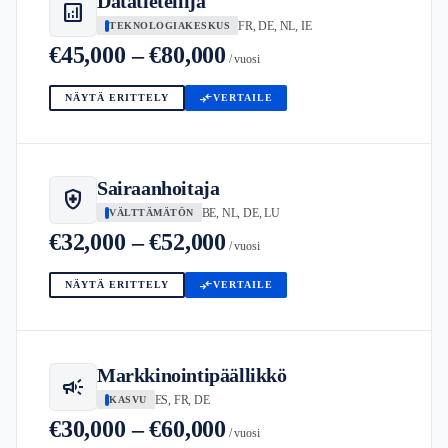
Datatieteilijä
analytics
FR, DE, NL, IE
TEKNOLOGIAKESKUS
€45,000 – €80,000
/ vuosi
compare_arrows
NÄYTÄ ERITTELY
VERTAILE
Sairaanhoitaja
health_and_safety
BE, NL, DE, LU
VÄLTTÄMÄTÖN
€32,000 – €52,000
/ vuosi
compare_arrows
NÄYTÄ ERITTELY
VERTAILE
Markkinointipäällikkö
campaign
ES, FR, DE
KASVU
€30,000 – €60,000
/ vuosi