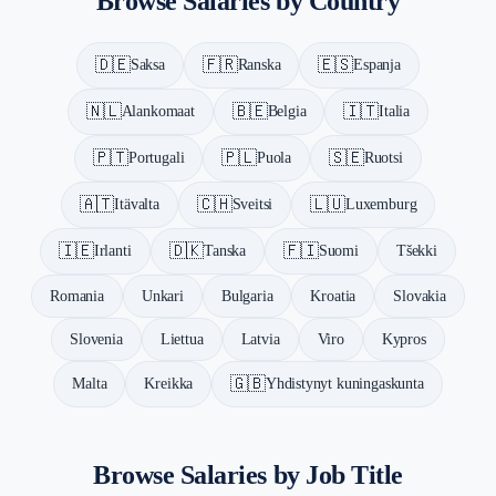
Browse Salaries by Country
Italia — €40K average salary
Luxemburg — €72K average salary
🇩🇪
🇫🇷
🇪🇸
Saksa
Ranska
Espanja
Alankomaat — €56K average salary
Puola — €28K average salary
🇳🇱
🇧🇪
🇮🇹
Alankomaat
Belgia
Italia
Portugali — €30K average salary
Espanja — €36K average salary
🇵🇹
🇵🇱
🇸🇪
Portugali
Puola
Ruotsi
Ruotsi — €54K average salary
🇦🇹
🇨🇭
🇱🇺
Itävalta
Sveitsi
Luxemburg
Sveitsi — €100K average salary
Belgia — €50K average salary
🇮🇪
🇩🇰
🇫🇮
Irlanti
Tanska
Suomi
Tšekki
Itävalta — €55K average salary
Romania
Unkari
Bulgaria
Kroatia
Slovakia
Slovenia
Liettua
Latvia
Viro
Kypros
🇬🇧
Malta
Kreikka
Yhdistynyt kuningaskunta
Browse Salaries by Job Title