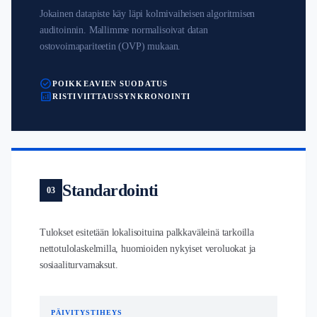
Jokainen datapiste käy läpi kolmivaiheisen algoritmisen
auditoinnin. Mallimme normalisoivat datan
ostovoimapariteetin (OVP) mukaan.
check_circle
POIKKEAVIEN SUODATUS
analytics
RISTIVIITTAUSSYNKRONOINTI
Standardointi
03
Tulokset esitetään lokalisoituina palkkaväleinä tarkoilla
nettotulolaskelmilla, huomioiden nykyiset veroluokat ja
sosiaaliturvamaksut.
PÄIVITYSTIHEYS