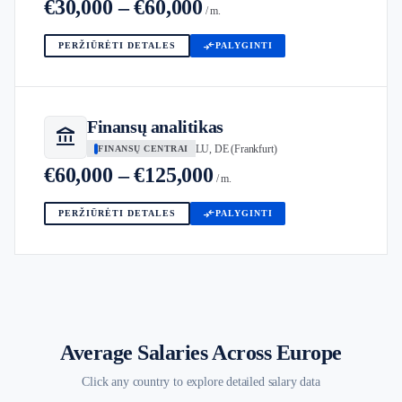
€30,000 – €60,000
/ m.
compare_arrows
PERŽIŪRĖTI DETALES
PALYGINTI
Finansų analitikas
account_balance
LU, DE (Frankfurt)
FINANSŲ CENTRAI
€60,000 – €125,000
/ m.
compare_arrows
PERŽIŪRĖTI DETALES
PALYGINTI
Average Salaries Across Europe
Click any country to explore detailed salary data