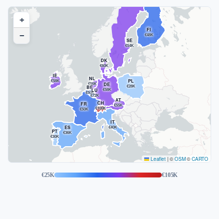
+
FI
−
€48K
SE
€54K
DK
€60K
IE
NL
€58K
PL
€56K
DE
€28K
BE
€58K
LU
€50K
€72K
AT
CH
FR
€55K
€100K
€50K
IT
ES
€40K
PT
€36K
€30K
Leaflet
|
©
OSM
©
CARTO
€25K
€105K
Danija — €60K average salary
Suomija — €48K average salary
Prancūzija — €50K average salary