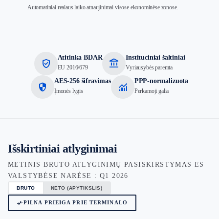
Automatiniai realaus laiko atnaujinimai visose ekonominėse zonose.
Atitinka BDAR
Instituciniai šaltiniai
verified_user
account_balance
EU 2016/679
Vyriausybės paremta
AES-256 šifravimas
PPP-normalizuota
security
monitoring
Įmonės lygis
Perkamoji galia
Išskirtiniai atlyginimai
METINIS BRUTO ATLYGINIMŲ PASISKIRSTYMAS ES
VALSTYBĖSE NARĖSE : Q1 2026
BRUTO
NETO (APYTIKSLIS)
compare_arrows
PILNA PRIEIGA PRIE TERMINALO