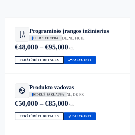
Programinės įrangos inžinierius
developer_mode
DE, NL, FR, IE
TIER 1 CENTRAI
€48,000 – €95,000
/ m.
compare_arrows
PERŽIŪRĖTI DETALES
PALYGINTI
Produkto vadovas
supervised_user_circle
NL, DE, FR
DIDELĖ PAKLAUSA
€50,000 – €85,000
/ m.
compare_arrows
PERŽIŪRĖTI DETALES
PALYGINTI