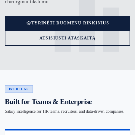
equalizer
chirurginiu tikslumu.
layers
TYRINĖTI DUOMENŲ RINKINIUS
ATSISIŲSTI ATASKAITĄ
VERSLAS
Built for Teams & Enterprise
Salary intelligence for HR teams, recruiters, and data-driven companies.