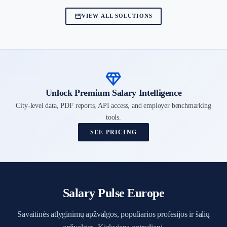
storefront
VIEW ALL SOLUTIONS
diamond
Unlock Premium Salary Intelligence
City-level data, PDF reports, API access, and employer benchmarking
tools.
SEE PRICING
Salary Pulse Europe
Savaitinės atlyginimų apžvalgos, populiarios profesijos ir šalių