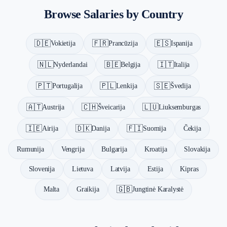
Vokietija — €58K average salary
Browse Salaries by Country
Airija — €58K average salary
Italija — €40K average salary
Liuksemburgas — €72K average salary
🇩🇪
🇫🇷
🇪🇸
Vokietija
Prancūzija
Ispanija
Nyderlandai — €56K average salary
Lenkija — €28K average salary
🇳🇱
🇧🇪
🇮🇹
Nyderlandai
Belgija
Italija
Portugalija — €30K average salary
Ispanija — €36K average salary
🇵🇹
🇵🇱
🇸🇪
Portugalija
Lenkija
Švedija
Švedija — €54K average salary
🇦🇹
🇨🇭
🇱🇺
Austrija
Šveicarija
Liuksemburgas
Šveicarija — €100K average salary
Belgija — €50K average salary
🇮🇪
🇩🇰
🇫🇮
Airija
Danija
Suomija
Čekija
Austrija — €55K average salary
Rumunija
Vengrija
Bulgarija
Kroatija
Slovakija
Slovenija
Lietuva
Latvija
Estija
Kipras
🇬🇧
Malta
Graikija
Jungtinė Karalystė