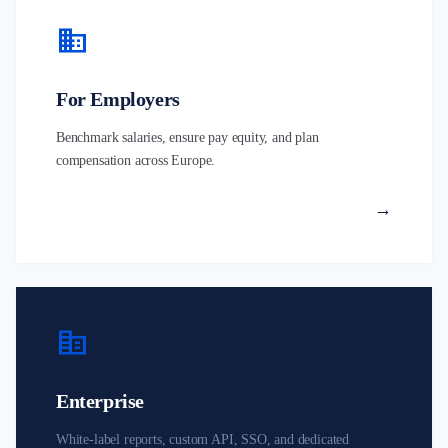
business
For Employers
Benchmark salaries, ensure pay equity, and plan
compensation across Europe.
→
corporate_fare
Enterprise
White-label reports, custom API, SSO, and dedicated