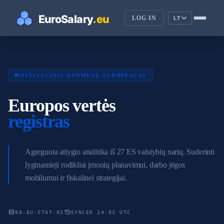
LOG IN
LT
INSTITUCINIS DUOMENŲ TERMINALAS
Europos vertės
registras
Agreguota atlygio analitika iš 27 ES valstybių narių. Suderinti
lyginamieji rodikliai įmonių planavimui, darbo jėgos
mobilumui ir fiskalinei strategijai.
database
history
88-EU-STAT-02
SYNCED 14:02 UTC