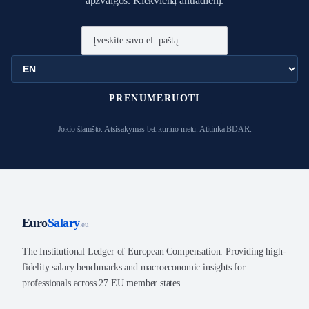
apžvalgos. Kiekvieną antradienį.
PRENUMERUOTI
Jokio šlamšto. Atsisakymas bet kuriuo metu. Atitinka BDAR.
Euro
Salary
.eu
The Institutional Ledger of European Compensation. Providing high-
fidelity salary benchmarks and macroeconomic insights for
professionals across 27 EU member states.