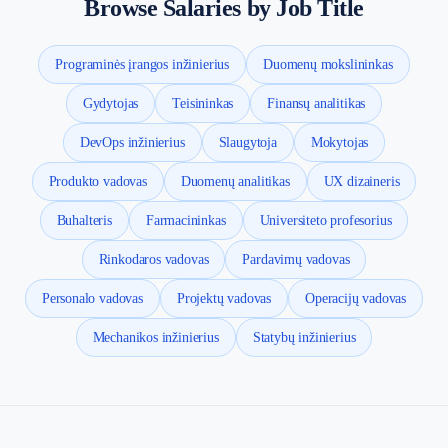
Browse Salaries by Job Title
Programinės įrangos inžinierius
Duomenų mokslininkas
Gydytojas
Teisininkas
Finansų analitikas
DevOps inžinierius
Slaugytoja
Mokytojas
Produkto vadovas
Duomenų analitikas
UX dizaineris
Buhalteris
Farmacininkas
Universiteto profesorius
Rinkodaros vadovas
Pardavimų vadovas
Personalo vadovas
Projektų vadovas
Operacijų vadovas
Mechanikos inžinierius
Statybų inžinierius