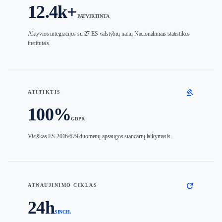
12.4k+
PATVIRTINTA
Aktyvios integracijos su 27 ES valstybių narių Nacionaliniais statistikos
institutais.
gavel
ATITIKTIS
100%
GDPR
Visiškas ES 2016/679 duomenų apsaugos standartų laikymasis.
refresh
ATNAUJINIMO CIKLAS
24h
SINCH.