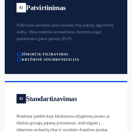
Patvirtinimas
02
Kiekvienas duomenų taškas praeina trijų pakopų algoritminį
auditą. Mūsų modeliai normalizuoja duomenis pagal
perkamosios galios paritetą (PGP).
check_circle
IŠSKIRČIŲ FILTRAVIMAS
analytics
KRYŽMINĖ SINCHRONIZACIJA
Standartizavimas
03
Rezultatai pateikti kaip lokalizuotos atlyginimų juostos su
tiksliais grynųjų pajamų įvertinimais, atsižvelgiant į
dabartines mokesčių ribas ir socialinio draudimo įmokas.