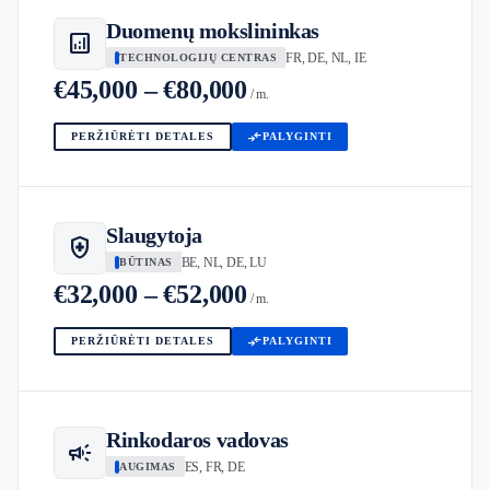
Duomenų mokslininkas
analytics
FR, DE, NL, IE
TECHNOLOGIJŲ CENTRAS
€45,000 – €80,000
/ m.
compare_arrows
PERŽIŪRĖTI DETALES
PALYGINTI
Slaugytoja
health_and_safety
BE, NL, DE, LU
BŪTINAS
€32,000 – €52,000
/ m.
compare_arrows
PERŽIŪRĖTI DETALES
PALYGINTI
Rinkodaros vadovas
campaign
ES, FR, DE
AUGIMAS