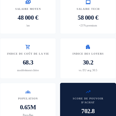
payments
computer
SALAIRE MOYEN
SALAIRE TECH
48 000 €
58 000 €
/an
+21% premium
shopping_cart
apartment
INDICE DU COÛT DE LA VIE
INDICE DES LOYERS
68.3
30.2
modérément chère
vs. EU avg 30.5
groups
trending_up
POPULATION
SCORE DE POUVOIR
D’ACHAT
0.65M
702.8
Pays-Bas