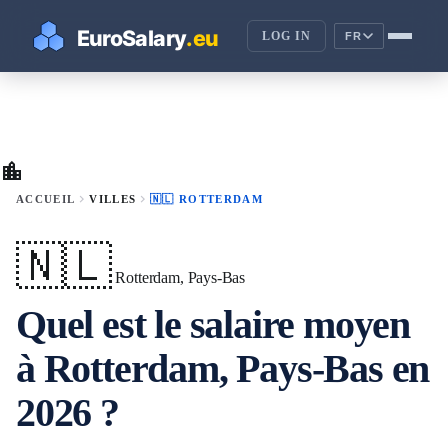
LOG IN
FR
location_city
chevron_right
chevron_right
ACCUEIL
VILLES
🇳🇱 ROTTERDAM
🇳🇱
Rotterdam, Pays-Bas
Quel est le salaire moyen
à Rotterdam, Pays-Bas en
2026 ?