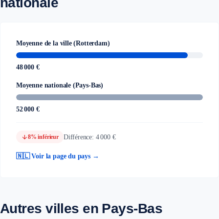
nationale
Moyenne de la ville (Rotterdam)
48 000 €
Moyenne nationale (Pays-Bas)
52 000 €
arrow_downward
Différence: 4 000 €
8% inférieur
🇳🇱 Voir la page du pays →
Autres villes en Pays-Bas